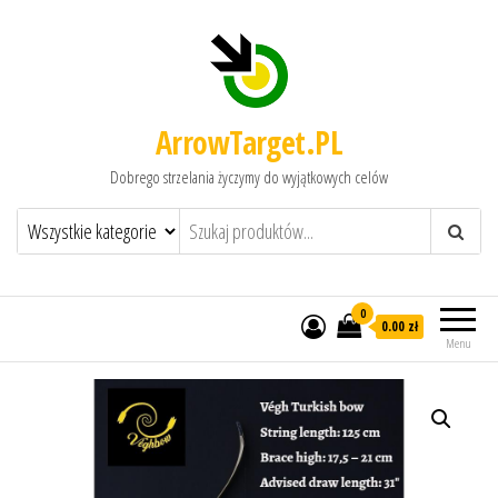
ArrowTarget.PL
Dobrego strzelania życzymy do wyjątkowych celów
0
0.00 zł
Menu