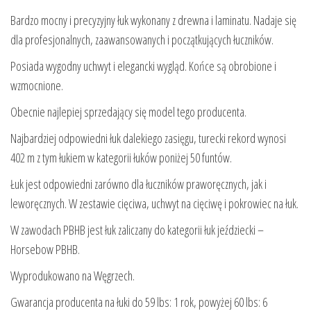
Bardzo mocny i precyzyjny łuk wykonany z drewna i laminatu. Nadaje się
dla profesjonalnych, zaawansowanych i początkujących łuczników.
Posiada wygodny uchwyt i elegancki wygląd. Końce są obrobione i
wzmocnione.
Obecnie najlepiej sprzedający się model tego producenta.
Najbardziej odpowiedni łuk dalekiego zasięgu, turecki rekord wynosi
402 m z tym łukiem w kategorii łuków poniżej 50 funtów.
Łuk jest odpowiedni zarówno dla łuczników praworęcznych, jak i
leworęcznych. W zestawie cięciwa, uchwyt na cięciwę i pokrowiec na łuk.
W zawodach PBHB jest łuk zaliczany do kategorii łuk jeździecki –
Horsebow PBHB.
Wyprodukowano na Węgrzech.
Gwarancja producenta na łuki do 59 lbs: 1 rok, powyżej 60 lbs: 6