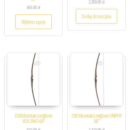
2,050.00
zł
665.00
zł
Dodaj do koszyka
Ten produkt ma wiele wariantów. Opcje można
Wybierz opcje
Old Mountain Longbow
Old Mountain Longbow SNIPER
VOLCANO 68”
68”
910.00
zł
1,310.00
zł