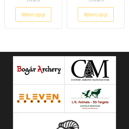
Ten produkt ma wiele wariantów. Opcje można
Ten prod
Wybierz opcje
Wybierz opcje