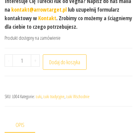
Interesuje Cię Turecki łuk od Végha? Napisz do nas maila
na
kontakt@arrowtarget.pl
lub uzupełnij formularz
kontaktowy w
Kontakt
. Zrobimy co możemy a ściągniemy
dla ciebie to czego potrzebujesz.
Produkt dostępny na zamówienie
ilość Łuk turecki Végh
-
+
Dodaj do koszyka
SKU:
L004
Kategorie:
Łuki
,
Łuki tradycyjne
,
Łuki Wschodnie
OPIS