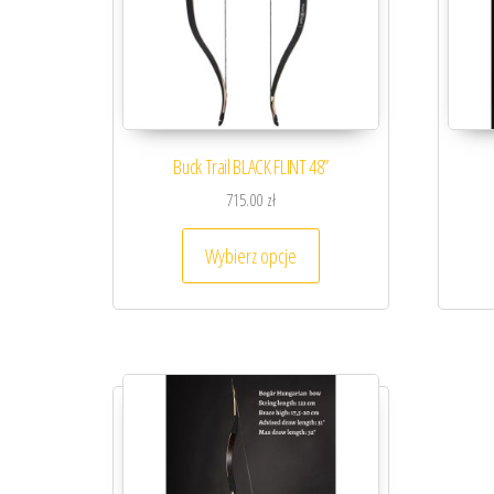
Buck Trail BLACK FLINT 48”
715.00
zł
Ten produkt ma wiele wari
Wybierz opcje