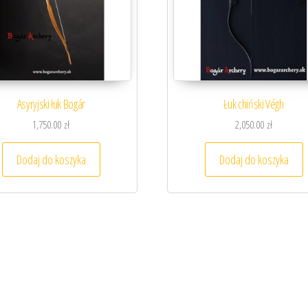
Asyryjski łuk Bogár
Łuk chiński Végh
1,750.00
zł
2,050.00
zł
antów. Opcje można wybrać na stronie produktu
Dodaj do koszyka
Dodaj do koszyka