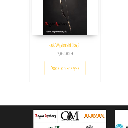
Łuk Węgierski Bogár
2,050.00
zł
Dodaj do koszyka