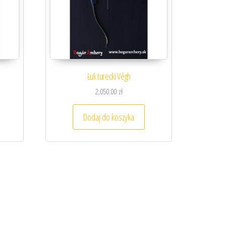
Łuk turecki Végh
2,050.00
zł
Dodaj do koszyka