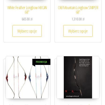
White Feather Longbow HUGIN
Old Mountain Longbow SNIPER
68”
68”
665.00
zł
1,310.00
zł
Ten produkt ma wiele wariantów. Opcje można
Ten prod
Wybierz opcje
Wybierz opcje
PROMOCJA