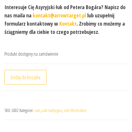
Interesuje Cię Asyryjski łuk od Petera Bogára? Napisz do
nas maila na
kontakt@arrowtarget.pl
lub uzupełnij
formularz kontaktowy w
Kontakt
. Zrobimy co możemy a
ściągniemy dla ciebie to czego potrzebujesz.
Produkt dostępny na zamówienie
ilość Asyryjski łuk Bogár
Dodaj do koszyka
SKU:
L002
Kategorie:
Łuki
,
Łuki tradycyjne
,
Łuki Wschodnie