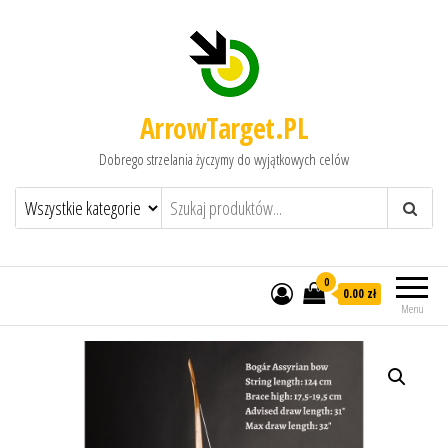
ArrowTarget.PL
Dobrego strzelania życzymy do wyjątkowych celów
0
0.00 zł
Menu