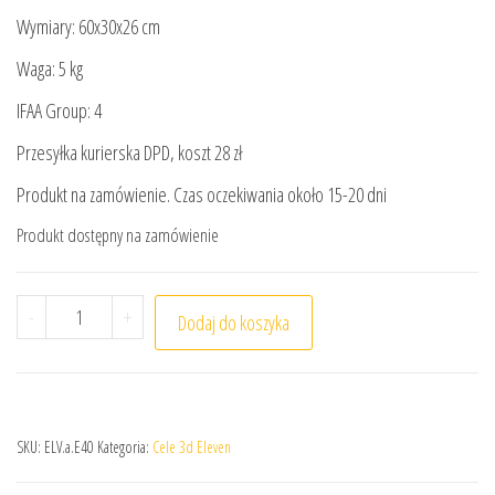
Wymiary: 60x30x26 cm
Waga: 5 kg
IFAA Group: 4
Przesyłka kurierska DPD, koszt 28 zł
Produkt na zamówienie. Czas oczekiwania około 15-20 dni
Produkt dostępny na zamówienie
ilość Cel łuczniczy 3d Eleven Wydra
-
+
Dodaj do koszyka
SKU:
ELV.a.E40
Kategoria:
Cele 3d Eleven