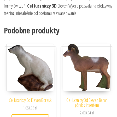
formy ćwiczeń.
Cel łuczniczy 3D
Eleven Wydra pozwala na efektywny
trening, niezależnie od poziomu zaawansowania.
Podobne produkty
Cel łuczniczy 3d Eleven Borsuk
Cel łuczniczy 3d Eleven Baran
górski z insertem
1,053.95
zł
2,003.04
zł