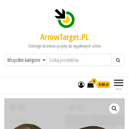
ArrowTarget.PL
Dobrego strzelania życzymy do wyjątkowych celów
0
0.00 zł
Menu