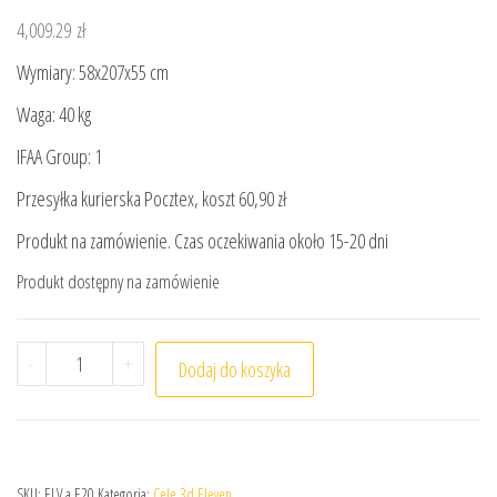
4,009.29
zł
Wymiary: 58x207x55 cm
Waga: 40 kg
IFAA Group: 1
Przesyłka kurierska Pocztex, koszt 60,90 zł
Produkt na zamówienie. Czas oczekiwania około 15-20 dni
Produkt dostępny na zamówienie
ilość Cel łuczniczy 3d Eleven Stojący Niedźwiedź z insert
-
+
Dodaj do koszyka
SKU:
ELV.a.E20
Kategoria:
Cele 3d Eleven