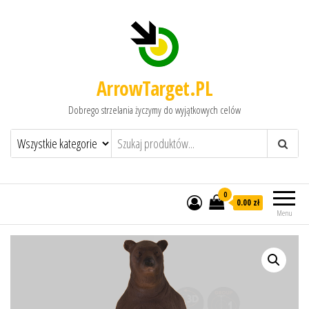
ArrowTarget.PL
Dobrego strzelania życzymy do wyjątkowych celów
0
0.00 zł
Menu