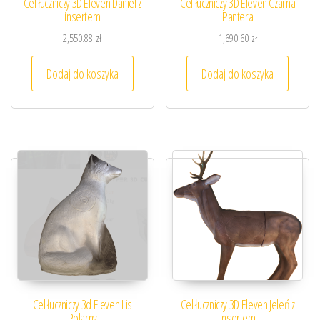
Cel łuczniczy 3D Eleven Daniel z
Cel łuczniczy 3D Eleven Czarna
insertem
Pantera
2,550.88
zł
1,690.60
zł
Dodaj do koszyka
Dodaj do koszyka
Cel łuczniczy 3d Eleven Lis
Cel łuczniczy 3D Eleven Jeleń z
Polarny
insertem