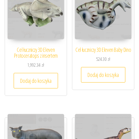
Cel łuczniczy 3D Eleven
Cel łuczniczy 3D Eleven Baby Dino
Protoceratops z insertem
524.30
zł
1,992.34
zł
Dodaj do koszyka
Dodaj do koszyka