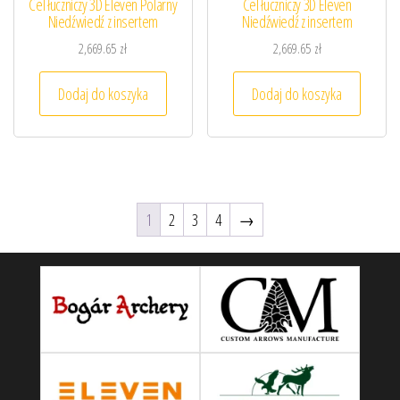
Cel łuczniczy 3D Eleven Polarny
Cel łuczniczy 3D Eleven
Niedźwiedź z insertem
Niedźwiedź z insertem
2,669.65
zł
2,669.65
zł
Dodaj do koszyka
Dodaj do koszyka
1
2
3
4
→