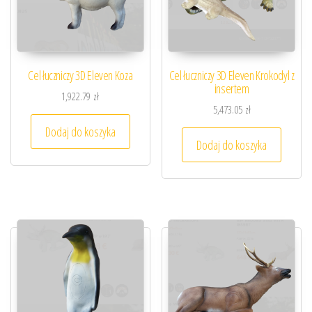
Cel łuczniczy 3D Eleven Koza
Cel łuczniczy 3D Eleven Krokodyl z
insertem
1,922.79
zł
5,473.05
zł
Dodaj do koszyka
Dodaj do koszyka