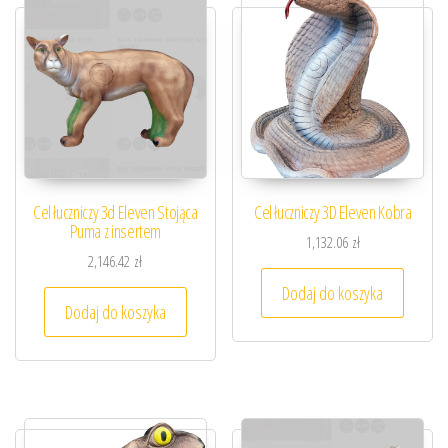
Cel łuczniczy 3d Eleven Stojąca
Cel łuczniczy 3D Eleven Kobra
Puma z insertem
1,132.06
zł
2,146.42
zł
Dodaj do koszyka
Dodaj do koszyka