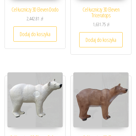
Cel łuczniczy 3D Eleven Dodo
Cel łuczniczy 3D Eleven
Triceratops
2,442.81
zł
1,631.75
zł
Dodaj do koszyka
Dodaj do koszyka