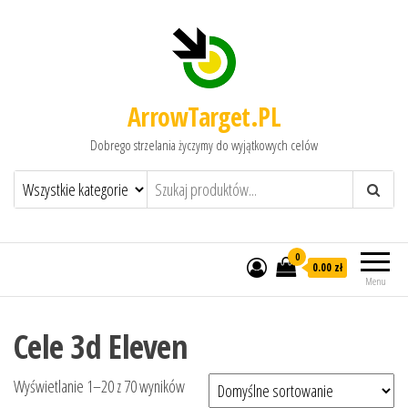
ArrowTarget.PL
Dobrego strzelania życzymy do wyjątkowych celów
0
0.00 zł
Menu
Cele 3d Eleven
Wyświetlanie 1–20 z 70 wyników