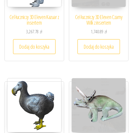
Cel łuczniczy 3D Eleven Kazuar z
Cel łuczniczy 3D Eleven Czarny
insertem
Wilk z insertem
3,267.78
zł
1,740.89
zł
Dodaj do koszyka
Dodaj do koszyka