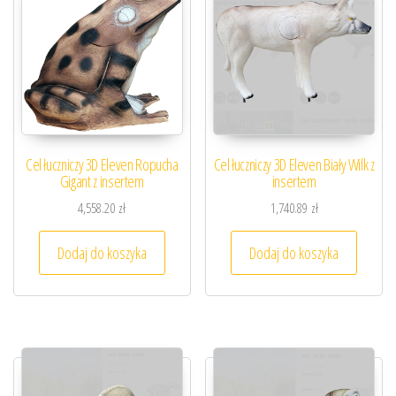
Cel łuczniczy 3D Eleven Ropucha
Cel łuczniczy 3D Eleven Biały Wilk z
Gigant z insertem
insertem
4,558.20
zł
1,740.89
zł
Dodaj do koszyka
Dodaj do koszyka