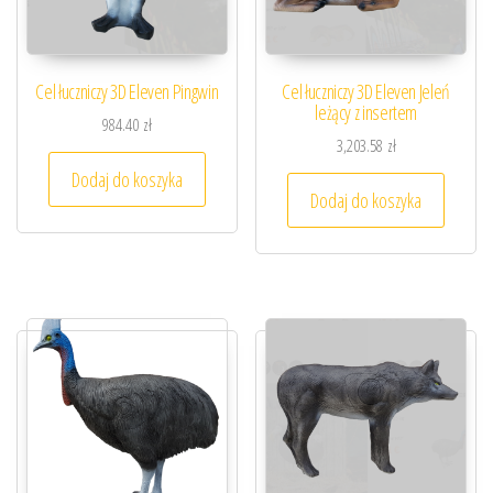
Cel łuczniczy 3D Eleven Pingwin
Cel łuczniczy 3D Eleven Jeleń
leżący z insertem
984.40
zł
3,203.58
zł
Dodaj do koszyka
Dodaj do koszyka