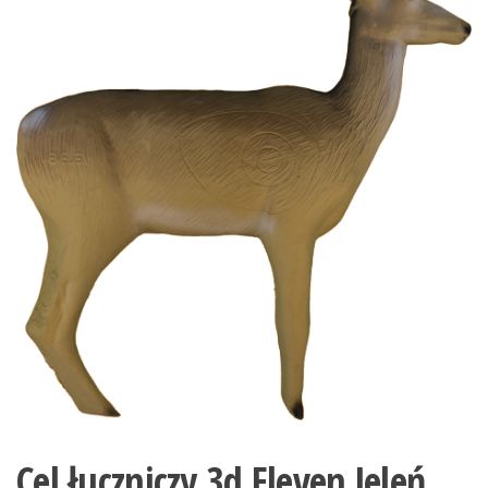
Cel łuczniczy 3d Eleven Jeleń