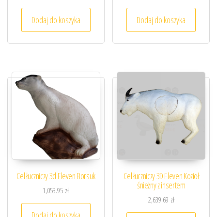
Dodaj do koszyka
Dodaj do koszyka
Cel łuczniczy 3d Eleven Borsuk
Cel łuczniczy 3D Eleven Kozioł
śnieżny z insertem
1,053.95
zł
2,639.69
zł
Dodaj do koszyka