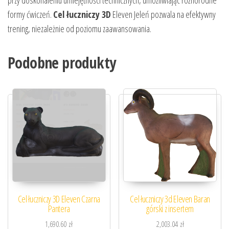
przy doskonaleniu umiejętności technicznych, umożliwiając różnorodne
formy ćwiczeń.
Cel łuczniczy 3D
Eleven Jeleń pozwala na efektywny
trening, niezależnie od poziomu zaawansowania.
Podobne produkty
Cel łuczniczy 3D Eleven Czarna
Cel łuczniczy 3d Eleven Baran
Pantera
górski z insertem
1,690.60
zł
2,003.04
zł