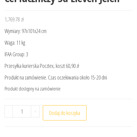
1,769.78
zł
Wymiary: 97x101x24 cm
Waga: 11 kg
IFAA Group: 3
Przesyłka kurierska Pocztex, koszt 60,90 zł
Produkt na zamówienie. Czas oczekiwania około 15-20 dni
Produkt dostępny na zamówienie
ilość Cel łuczniczy 3d Eleven Jeleń
-
+
Dodaj do koszyka