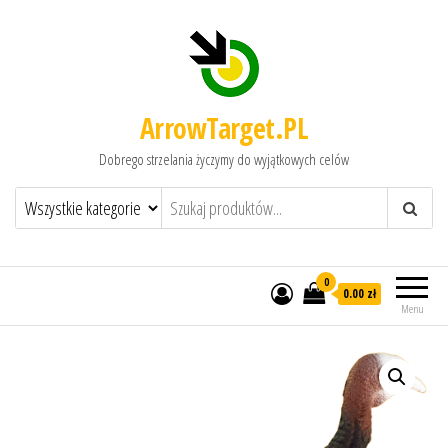
ArrowTarget.PL
Dobrego strzelania życzymy do wyjątkowych celów
0
0.00 zł
Menu