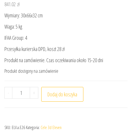
841.02
zł
Wymiary: 30x66x32 cm
Waga: 5 kg
IFAA Group: 4
Przesyłka kurierska DPD, koszt 28 zł
Produkt na zamówienie. Czas oczekiwania około 15-20 dni
Produkt dostępny na zamówienie
ilość Cel łuczniczy 3D Eleven Indyk
-
+
Dodaj do koszyka
SKU:
ELV.a.E26
Kategoria:
Cele 3d Eleven