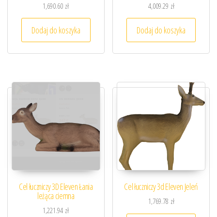
1,690.60
zł
4,009.29
zł
Dodaj do koszyka
Dodaj do koszyka
Cel łuczniczy 3D Eleven Łania
Cel łuczniczy 3d Eleven Jeleń
leżąca ciemna
1,769.78
zł
1,221.94
zł