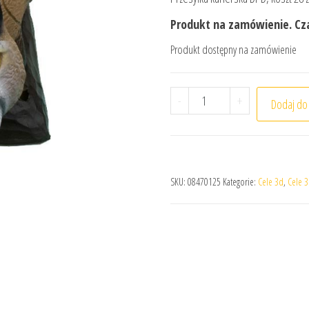
Produkt na zamówienie. Cza
Produkt dostępny na zamówienie
ilość Cel łuczniczy 3D SR
-
+
Dodaj do
SKU:
08470125
Kategorie:
Cele 3d
,
Cele 3