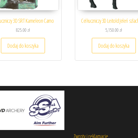
łuczniczy 3D SRT Kameleon Camo
Cel łuczniczy 3D Leitold Jeleń szla
825.00
zł
5,150.00
zł
Dodaj do koszyka
Dodaj do koszyka
Zwroty i reklamacje