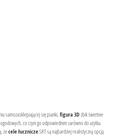
niu samozasklepiającej się pianki,
figura 3D
żbik świetnie
ch pogodowych, co czyni go odpowiednim zarówno do użytku
ą, że
cele łucznicze
SRT są najbardziej realistyczną opcją