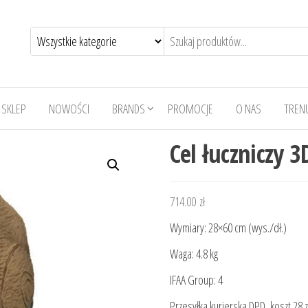
SKLEP
NOWOŚCI
BRANDS
PROMOCJE
O NAS
TRENU
Cel łuczniczy 3
714.00
zł
Wymiary: 28×60 cm (wys./dł.)
Waga: 4.8 kg
IFAA Group: 4
Przesyłka kurierska DPD, koszt 28 