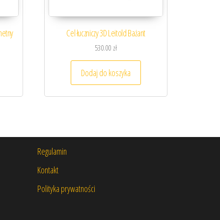
chetny
Cel łuczniczy 3D Leitold Bażant
530.00
zł
Dodaj do koszyka
Regulamin
Kontakt
Polityka prywatności