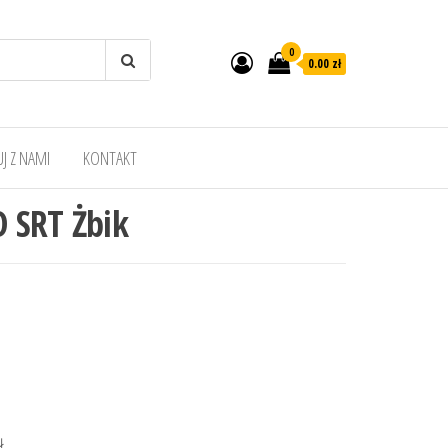
0
0.00 zł
J Z NAMI
KONTAKT
D SRT Żbik
zł