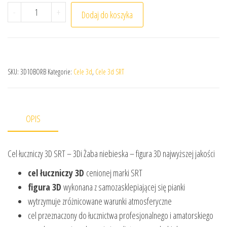
ilość Cel łuczniczy 3D SRT - 3Di Żaba niebieska
-
+
Dodaj do koszyka
SKU:
3D10BORB
Kategorie:
Cele 3d
,
Cele 3d SRT
OPIS
Cel łuczniczy 3D SRT – 3Di Żaba niebieska – figura 3D najwyższej jakości
cel łuczniczy 3D
cenionej marki SRT
figura 3D
wykonana z samozasklepiającej się pianki
wytrzymuje zróżnicowane warunki atmosferyczne
cel przeznaczony do łucznictwa profesjonalnego i amatorskiego