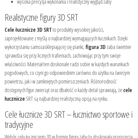
wysoka precyzja wykonania i realistyczny wygląd żaby
Realistyczne figury 3D SRT
Cele łucznicze 3D SRT
to produkty wysokiej jakości,
zaprojektowane z myślą o najbardziej wymagających łucznikach. Dzięki
wykorzystaniu samozasklepiającej się pianki,
figura 3D
żaba świetnie
sprawdza się przy licznych trafieniach, zachowując przy tym swoje
właściwości. Materiał ten doskonale radzi sobie w każdych warunkach
pogodowych, co czyni go odpowiednim zarówno do użytku na świeżym
powietrzu, jak i w zamkniętych pomieszczeniach. Różnorodność
dostępnych figur zwierząt oraz dbałość o każdy detal sprawiają, że
cele
łucznicze
SRT są najbardziej realistyczną opcją na rynku.
Cele łucznicze 3D SRT – łucznictwo sportowe i
tradycyjne
Wybór celu łuczniczego 3D w formie figury żaby to doskonała propozycja