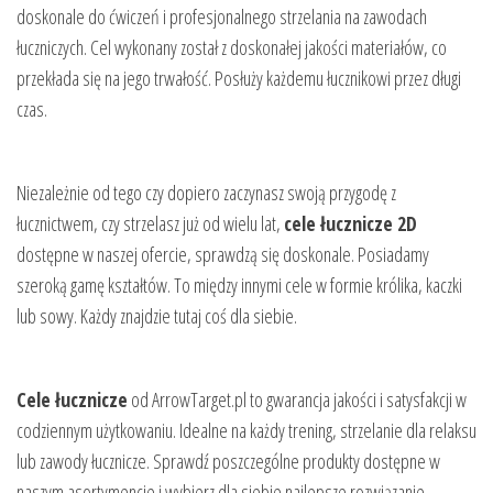
doskonale do ćwiczeń i profesjonalnego strzelania na zawodach
łuczniczych. Cel wykonany został z doskonałej jakości materiałów, co
przekłada się na jego trwałość. Posłuży każdemu łucznikowi przez długi
czas.
Niezależnie od tego czy dopiero zaczynasz swoją przygodę z
łucznictwem, czy strzelasz już od wielu lat,
cele łucznicze 2D
dostępne w naszej ofercie, sprawdzą się doskonale. Posiadamy
szeroką gamę kształtów. To między innymi cele w formie królika, kaczki
lub sowy. Każdy znajdzie tutaj coś dla siebie.
Cele łucznicze
od ArrowTarget.pl to gwarancja jakości i satysfakcji w
codziennym użytkowaniu. Idealne na każdy trening, strzelanie dla relaksu
lub zawody łucznicze. Sprawdź poszczególne produkty dostępne w
naszym asortymencie i wybierz dla siebie najlepsze rozwiązanie.