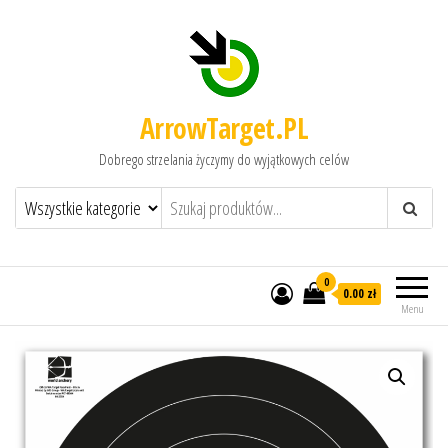
ArrowTarget.PL
Dobrego strzelania życzymy do wyjątkowych celów
0
0.00 zł
Menu