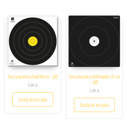
Tarcza łucznicza Field 80 cm – JVD
Tarcza łucznicza IFAA Hunter 35 cm
– JVD
5.60
zł
2.60
zł
Dodaj do koszyka
Dodaj do koszyka