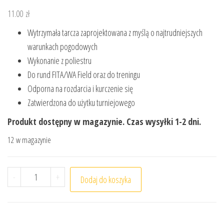
11.00
zł
Wytrzymała tarcza zaprojektowana z myślą o najtrudniejszych
warunkach pogodowych
Wykonanie z poliestru
Do rund FITA/WA Field oraz do treningu
Odporna na rozdarcia i kurczenie się
Zatwierdzona do użytku turniejowego
Produkt dostępny w magazynie. Czas wysyłki 1-2 dni.
12 w magazynie
ilość Tarcza łucznicza wodoodporna Field 60 cm - JVD
-
+
Dodaj do koszyka