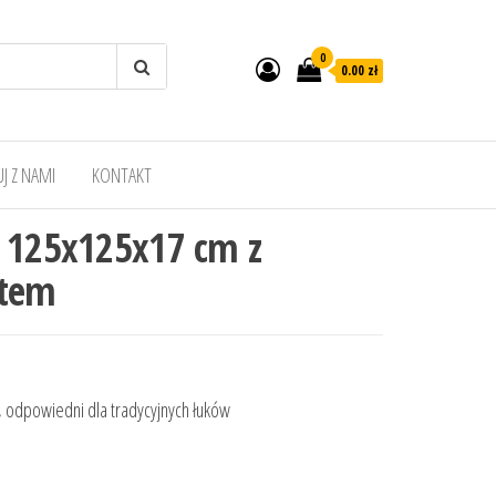
0
0.00 zł
J Z NAMI
KONTAKT
a 125x125x17 cm z
rtem
i, odpowiedni dla tradycyjnych łuków