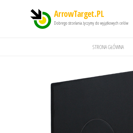
ArrowTarget.PL
Dobrego strzelania życzymy do wyjątkowych celów
STRONA GŁÓWNA