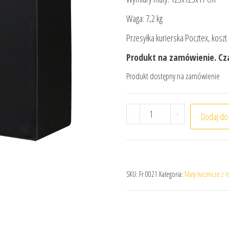
Waga: 7,2 kg
Przesyłka kurierska Pocztex, koszt 
Produkt na zamówienie. Cza
Produkt dostępny na zamówienie
ilość Mata łucznicza 12
-
+
Dodaj do
SKU:
Fr 0021
Kategoria:
Maty łucznicze z i