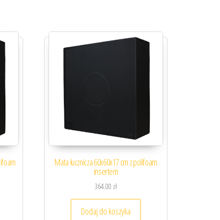
lifoam
Mata łucznicza 60x60x17 cm z polifoam
insertem
364.00
zł
Dodaj do koszyka