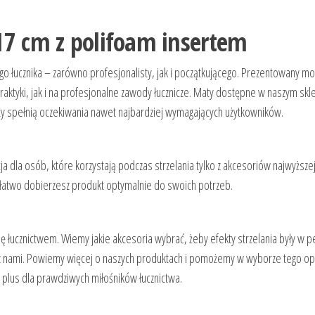
17 cm z polifoam insertem
go łucznika – zarówno profesjonalisty, jak i początkującego. Prezentowany mo
aktyki, jak i na profesjonalne zawody łucznicze. Maty dostępne w naszym sklepi
ty spełnią oczekiwania nawet najbardziej wymagających użytkowników.
a dla osób, które korzystają podczas strzelania tylko z akcesoriów najwyższe
łatwo dobierzesz produkt optymalnie do swoich potrzeb.
 się łucznictwem. Wiemy jakie akcesoria wybrać, żeby efekty strzelania były w 
się z nami. Powiemy więcej o naszych produktach i pomożemy w wyborze tego
plus dla prawdziwych miłośników łucznictwa.