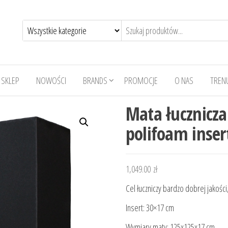
SKLEP
NOWOŚCI
BRANDS
PROMOCJE
O NAS
TRENU
Mata łucznicz
polifoam inse
1,049.00
zł
Cel łuczniczy bardzo dobrej jakośc
Insert: 30×17 cm
Wymiary maty: 125x125x17 cm