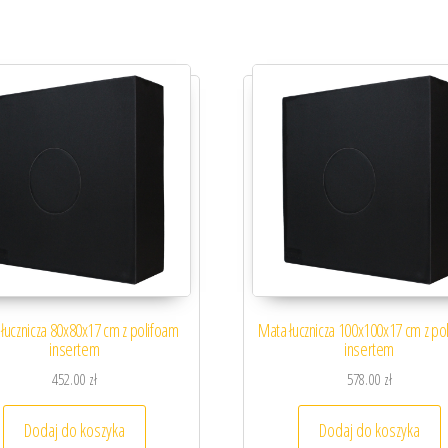
łucznicza 80x80x17 cm z polifoam
Mata łucznicza 100x100x17 cm z po
insertem
insertem
452.00
zł
578.00
zł
Dodaj do koszyka
Dodaj do koszyka