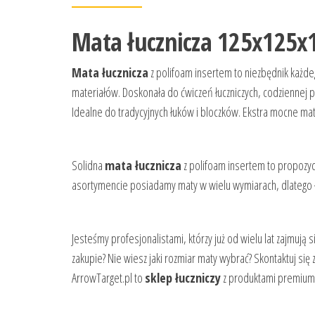
Mata łucznicza 125x125x
Mata łucznicza
z polifoam insertem to niezbędnik każde
materiałów. Doskonała do ćwiczeń łuczniczych, codziennej pr
Idealne do tradycyjnych łuków i bloczków. Ekstra mocne ma
Solidna
mata łucznicza
z polifoam insertem to propozycj
asortymencie posiadamy maty w wielu wymiarach, dlatego 
Jesteśmy profesjonalistami, którzy już od wielu lat zajmują
zakupie? Nie wiesz jaki rozmiar maty wybrać? Skontaktuj 
ArrowTarget.pl to
sklep łuczniczy
z produktami premium 