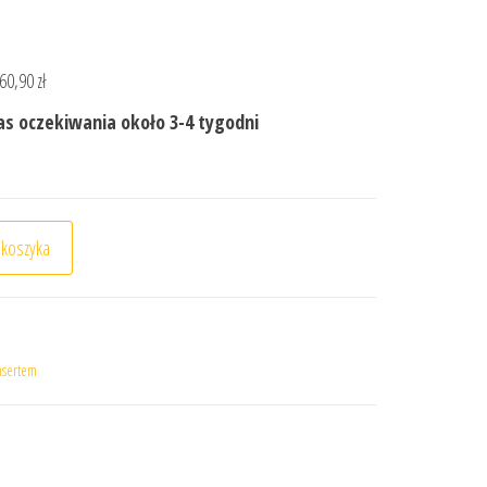
60,90 zł
s oczekiwania około 3-4 tygodni
5x125x17 cm z polifoam insertem
 koszyka
nsertem