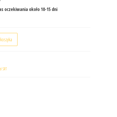
s oczekiwania około 10-15 dni
RT Cietrzew
 koszyka
d SRT