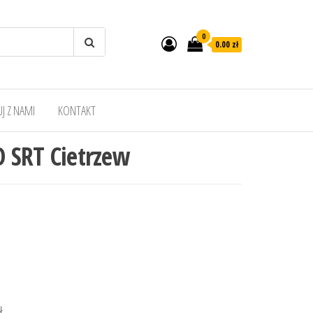
0
0.00 zł
J Z NAMI
KONTAKT
D SRT Cietrzew
zł