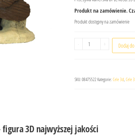
Produkt na zamówienie. Cza
Produkt dostępny na zamówienie
ilość Cel łuczniczy 3D S
-
+
Dodaj do
SKU:
08475522
Kategorie:
Cele 3d
,
Cele 3
– figura 3D najwyższej
jakości