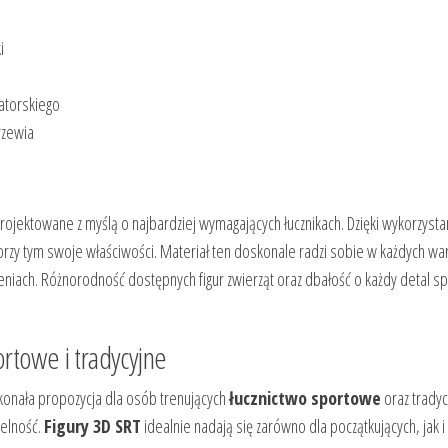
i
atorskiego
rzewia
projektowane z myślą o najbardziej wymagających łucznikach. Dzięki wykorzysta
ąc przy tym swoje właściwości. Materiał ten doskonale radzi sobie w każdyc
eniach. Różnorodność dostępnych figur zwierząt oraz dbałość o każdy detal sp
ortowe i tradycyjne
skonała propozycja dla osób trenujących
łucznictwo sportowe
oraz tradycy
celność.
F
igury 3D SRT
idealnie nadają się zarówno dla początkujących, jak