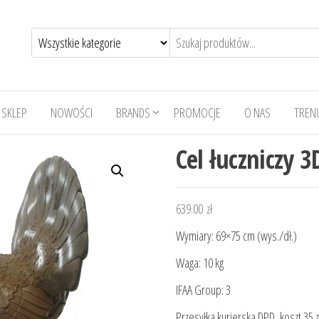
SKLEP
NOWOŚCI
BRANDS
PROMOCJE
O NAS
TRENU
Cel łuczniczy 3
639.00
zł
Wymiary: 69×75 cm (wys./dł.)
Waga: 10 kg
IFAA Group: 3
Przesyłka kurierska DPD, koszt 35 