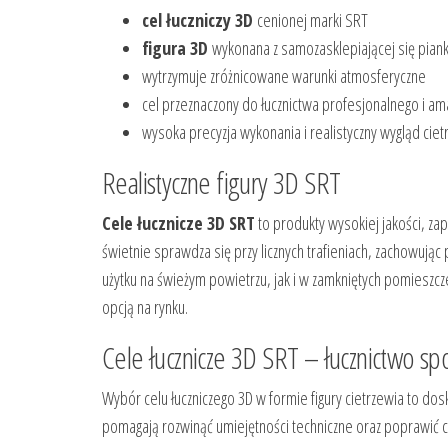
cel łuczniczy 3D
cenionej marki SRT
figura 3D
wykonana z samozasklepiającej się piank
wytrzymuje zróżnicowane warunki atmosferyczne
cel przeznaczony do łucznictwa profesjonalnego i am
wysoka precyzja wykonania i realistyczny wygląd ciet
Realistyczne figury 3D SRT
Cele łucznicze 3D SRT
to produkty wysokiej jakości, za
świetnie sprawdza się przy licznych trafieniach, zachowuj
użytku na świeżym powietrzu, jak i w zamkniętych pomieszcz
opcją na rynku.
Cele łucznicze 3D SRT – łucznictwo sp
Wybór celu łuczniczego 3D w formie figury cietrzewia to do
pomagają rozwinąć umiejętności techniczne oraz poprawić 