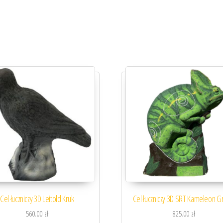
Cel łuczniczy 3D Leitold Kruk
Cel łuczniczy 3D SRT Kameleon G
560.00
zł
825.00
zł