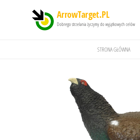
ArrowTarget.PL
Dobrego strzelania życzymy do wyjątkowych celów
STRONA GŁÓWNA