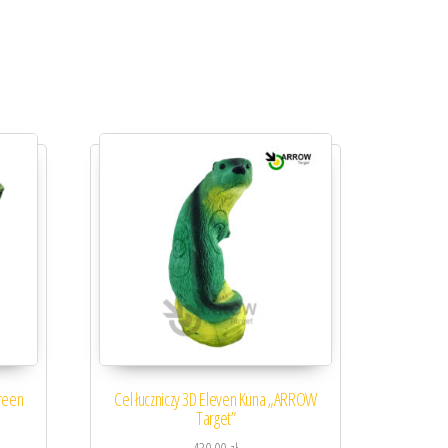
reen
Cel łuczniczy 3D Eleven Kuna „ARROW
Target”