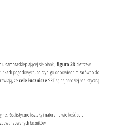
niu samozasklepiającej się pianki,
figura 3D
cietrzew
h warunkach pogodowych, co czyni go odpowiednim zarówno do
rawiają, że
cele łucznicze
SRT są najbardziej realistyczną
jne. Realistyczne kształty i naturalna wielkość celu
 i zaawansowanych łuczników.