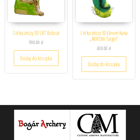
Cel łuczniczy 3D SRT Bobcat
Cel łuczniczy 3D Eleven Kuna
„ARROW Target”
990.00
zł
430.00
zł
Dodaj do koszyka
Dodaj do koszyka