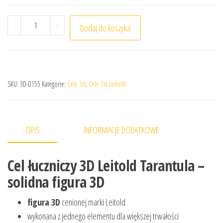
ilość Cel łuczniczy 3D Leitold Tarantula
-
+
Dodaj do koszyka
SKU:
3D-0155
Kategorie:
Cele 3d
,
Cele 3d Leitold
OPIS
INFORMACJE DODATKOWE
Cel łuczniczy 3D Leitold Tarantula –
solidna figura 3D
figura 3D
cenionej marki Leitold
wykonana z jednego elementu dla większej trwałości