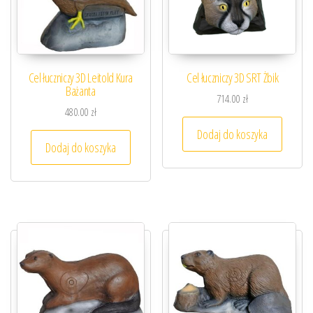
Cel łuczniczy 3D Leitold Kura
Cel łuczniczy 3D SRT Żbik
Bażanta
714.00
zł
480.00
zł
Dodaj do koszyka
Dodaj do koszyka