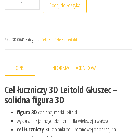
ilość Cel łuczniczy 3D Leitold Głuszec
-
+
Dodaj do koszyka
SKU:
3D-0045
Kategorie:
Cele 3d
,
Cele 3d Leitold
OPIS
INFORMACJE DODATKOWE
Cel łuczniczy 3D Leitold Głuszec –
solidna figura 3D
figura 3D
cenionej marki Leitold
wykonana z jednego elementu dla większej trwałości
cel łuczniczy 3D
z pianki poliuretanowej odpornej na